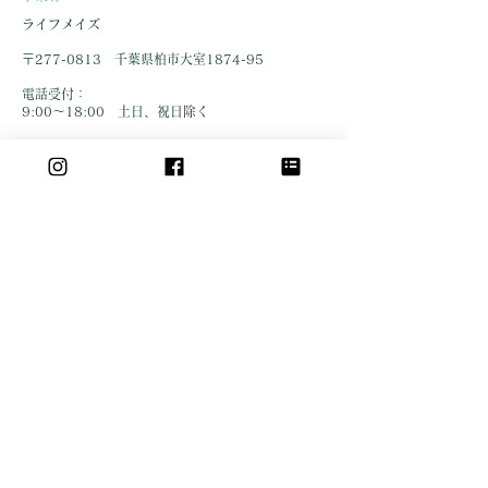
ライフメイズ
〒277-0813 千葉県柏市大室1874-95
​
電話受付：
9:00～18:00 土日、祝日除く
ご連絡は各フォームからお問い合わせください。
​パートナー企業
株式会社アイイロ
​経営コンサルタント、運輸業の企画立案、ハウスクリーニング
業の支援を行っております。
企業HPへ
提供エリア
​東京都
千代田区／中央区／港区／新宿区／文京区／台東区
／墨田区／江東区／品川区／目黒区／大田区／世田
谷区／渋谷区／中野区／杉並区／豊島区／北区／荒