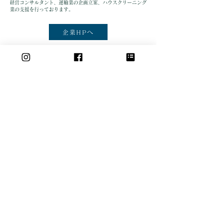
​経営コンサルタント、運輸業の企画立案、ハウスクリーニング
業の支援を行っております。
企業HPへ
提供エリア
​東京都
千代田区／中央区／港区／新宿区／文京区／台東区
／墨田区／江東区／品川区／目黒区／大田区／世田
谷区／渋谷区／中野区／杉並区／豊島区／北区／荒
川区／板橋区／練馬区／足立区／葛飾区／江戸川区
埼玉県
さいたま市西区／さいたま市北区／さいたま市大宮
区／さいたま市見沼区／さいたま市中央区／さいた
ま市桜区／さいたま市浦和区／さいたま市南区／さ
いたま市緑区／さいたま市岩槻区／川口市／春日部
市／草加市／越谷市／蕨市／戸田市／志木市／三郷
市
千葉県
市川市／船橋市／松戸市／野田市／習志野市／柏市