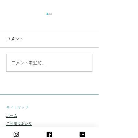
掃除道
一つ拾えば 一つだけ綺麗に
コメント
なる 掃除によって心が磨か
れる事で 気付きの心が生ま
れる 身をおく環境が美しく
茶渋汚れにはこ
コメントを追加…
なれば 人の心は穏やかにな
る 掃除というものは全ての
物を 包み込んで包容してい
く そして浄化していく 善も
悪も清も濁も 包みこんで 全
て浄化していく 大きな力を
​サイトマップ
持っている。
ホーム
ご利用にあたり
お問い合わせ