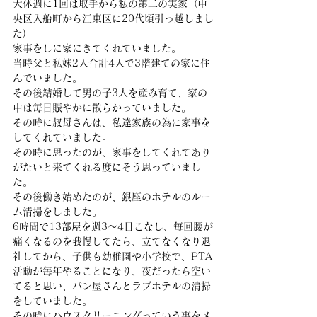
大体週に1回は取手から私の第二の実家（中
央区入船町から江東区に20代頃引っ越しまし
た）
家事をしに家にきてくれていました。
当時父と私妹2人合計4人で3階建ての家に住
んでいました。
その後結婚して男の子3人を産み育て、家の
中は毎日賑やかに散らかっていました。
その時に叔母さんは、私達家族の為に家事を
してくれていました。
その時に思ったのが、家事をしてくれてあり
がたいと来てくれる度にそう思っていまし
た。
その後働き始めたのが、銀座のホテルのルー
ム清掃をしました。
6時間で13部屋を週3〜4日こなし、毎回腰が
痛くなるのを我慢してたら、立てなくなり退
社してから、子供も幼稚園や小学校で、PTA
活動が毎年やることになり、夜だったら空い
てると思い、パン屋さんとラブホテルの清掃
をしていました。
その時にハウスクリーニングっていう事をメ